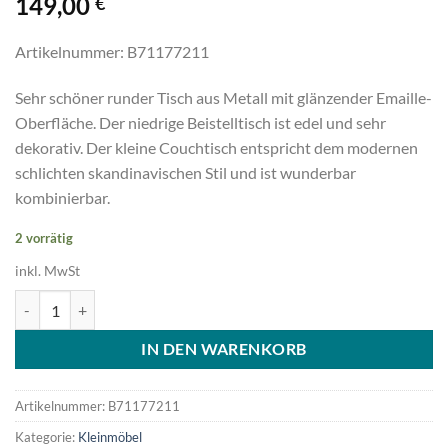
149,00
€
Artikelnummer: B71177211
Sehr schöner runder Tisch aus Metall mit glänzender Emaille-
Oberfläche. Der niedrige Beistelltisch ist edel und sehr
dekorativ. Der kleine Couchtisch entspricht dem modernen
schlichten skandinavischen Stil und ist wunderbar
kombinierbar.
2 vorrätig
inkl. MwSt
Tisch "Jelva" Linen Soft / Messing von Broste Copenhagen Menge
IN DEN WARENKORB
Artikelnummer:
B71177211
Kategorie:
Kleinmöbel