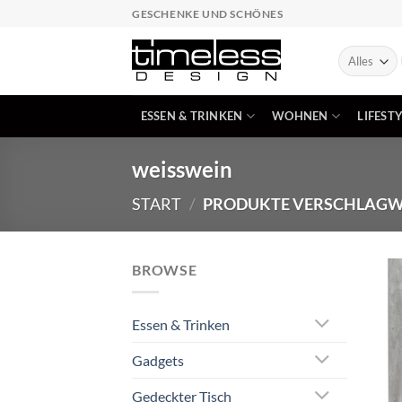
Zum
GESCHENKE UND SCHÖNES
Inhalt
springen
ESSEN & TRINKEN
WOHNEN
LIFEST
weisswein
START
/
PRODUKTE VERSCHLAGWO
BROWSE
Essen & Trinken
Gadgets
Gedeckter Tisch