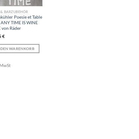
 & BARZUBEHÖR
kühler Poesie et Table
 ANY TIME IS WINE
 von Räder
5
€
N DEN WARENKORB
. MwSt