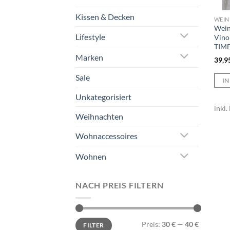
Kissen & Decken
WEIN
Wein
Lifestyle
Vino
TIME
Marken
39,9
Sale
I
Unkategorisiert
inkl
Weihnachten
Wohnaccessoires
Wohnen
NACH PREIS FILTERN
Min.
Max.
Preis:
30 €
—
40 €
FILTER
Preis
Preis